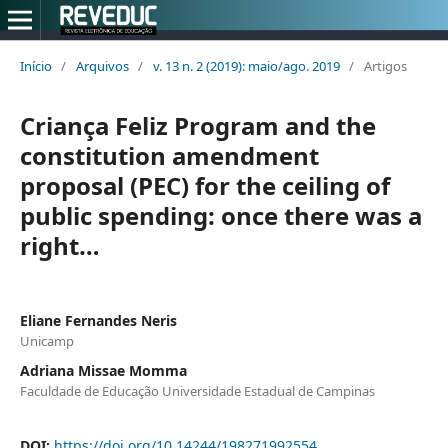
Início
/
Arquivos
/
v. 13 n. 2 (2019): maio/ago. 2019
/
Artigos
Criança Feliz Program and the
constitution amendment
proposal (PEC) for the ceiling of
public spending: once there was a
right…
Eliane Fernandes Neris
Unicamp
Adriana Missae Momma
Faculdade de Educação Universidade Estadual de Campinas
DOI:
https://doi.org/10.14244/198271992554