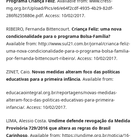
Programa Criança
Feliz
. Available from: www.cress-
mg.org.br/Upload/Pics/e6/e64f2cdf-4935-4b29-82df-
286f6255880e.pdf. Access: 10/02/2017.
RIBEIRO, Fernanda Bittencourt.
Criança Feliz: uma nova
condicionalidade para o programa Bolsa-Família?
Available from: http://www.sul21.com.br/jornal/crianca-feliz-
uma-nova-condicionalidade-para-o-programa-bolsa-familia-
por-fernanda-bittencourt-ribeiro/. Access: 10/02/2017.
ZINET, Caio.
Novas medidas alteram foco das políticas
educativas para a primeira infância
.
Available from:
educacaointegral.org.br/reportagens/novas-medidas-
alteram-foco-das-politicas-educativas-para-primeira-
infancia/. Access: 10/02/2017.
LIMA, Alessio Costa.
Undime defende revogação da Medida
Provisória 729/2016 que altera as regras do Brasil
Carinhoso
. Available from: https://undime.org.br/noticia/16-