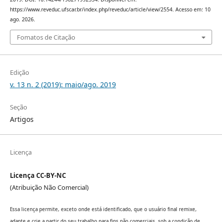
https://www.reveduc.ufscar.br/index.php/reveduc/article/view/2554. Acesso em: 10
ago. 2026.
Fomatos de Citação
Edição
v. 13 n. 2 (2019): maio/ago. 2019
Seção
Artigos
Licença
Licença CC-BY-NC
(Atribuição Não Comercial)
Essa licença permite, exceto onde está identificado, que o usuário final remixe,
adapte e crie a partir do seu trabalho para fins não comerciais, sob a condição de