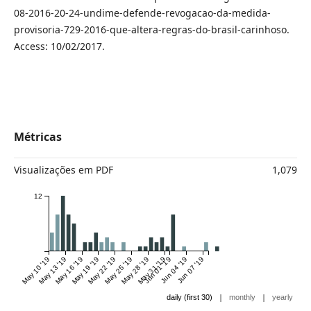
08-2016-20-24-undime-defende-revogacao-da-medida-
provisoria-729-2016-que-altera-regras-do-brasil-carinhoso.
Access: 10/02/2017.
Métricas
Visualizações em PDF
1,079
12
May 10 '19
May 13 '19
May 16 '19
May 19 '19
May 22 '19
May 25 '19
May 28 '19
May 31 '19
Jun 01 '19
Jun 04 '19
Jun 07 '19
|
|
daily (first 30)
monthly
yearly