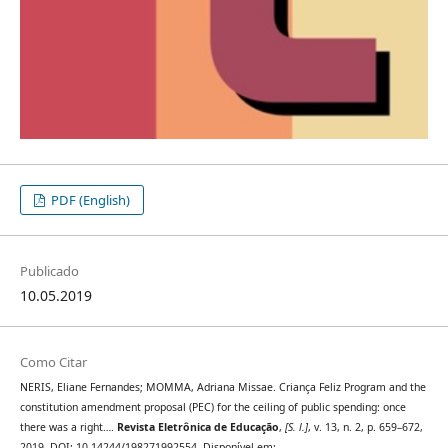
PDF (English)
Publicado
10.05.2019
Como Citar
NERIS, Eliane Fernandes; MOMMA, Adriana Missae. Criança Feliz Program and the
constitution amendment proposal (PEC) for the ceiling of public spending: once
there was a right….
Revista Eletrônica de Educação
,
[S. l.]
, v. 13, n. 2, p. 659–672,
2019. DOI: 10.14244/198271992554. Disponível em: