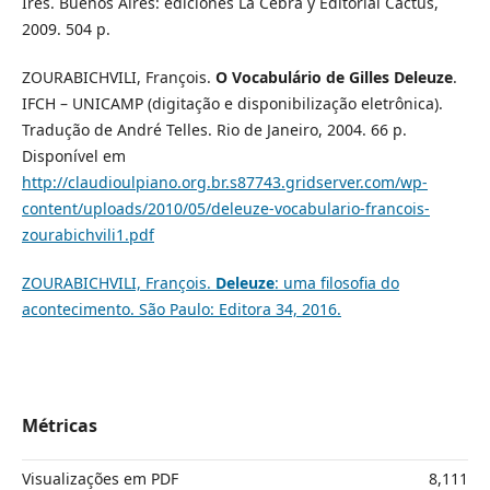
Ires. Buenos Aires: ediciones La Cebra y Editorial Cactus,
2009. 504 p.
ZOURABICHVILI, François.
O Vocabulário de Gilles Deleuze
.
IFCH – UNICAMP (digitação e disponibilização eletrônica).
Tradução de André Telles. Rio de Janeiro, 2004. 66 p.
Disponível em
http://claudioulpiano.org.br.s87743.gridserver.com/wp-
content/uploads/2010/05/deleuze-vocabulario-francois-
zourabichvili1.pdf
ZOURABICHVILI, François.
Deleuze
: uma filosofia do
acontecimento. São Paulo: Editora 34, 2016.
Métricas
Visualizações em PDF
8,111