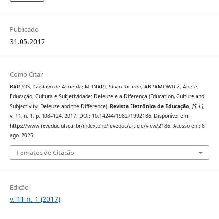
Publicado
31.05.2017
Como Citar
BARROS, Gustavo de Almeida; MUNARI, Silvio Ricardo; ABRAMOWICZ, Anete.
Educação, Cultura e Subjetividade: Deleuze e a Diferença (Education, Culture and
Subjectivity: Deleuze and the Difference).
Revista Eletrônica de Educação
,
[S. l.]
,
v. 11, n. 1, p. 108–124, 2017. DOI: 10.14244/198271992186. Disponível em:
https://www.reveduc.ufscar.br/index.php/reveduc/article/view/2186. Acesso em: 8
ago. 2026.
Fomatos de Citação
Edição
v. 11 n. 1 (2017)