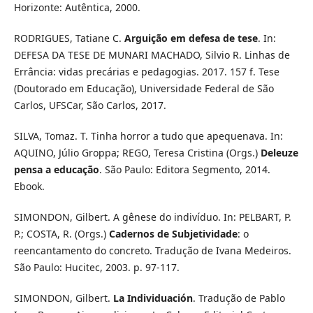
Horizonte: Autêntica, 2000.
RODRIGUES, Tatiane C.
Arguição em defesa de tese
. In:
DEFESA DA TESE DE MUNARI MACHADO, Silvio R. Linhas de
Errância: vidas precárias e pedagogias. 2017. 157 f. Tese
(Doutorado em Educação), Universidade Federal de São
Carlos, UFSCar, São Carlos, 2017.
SILVA, Tomaz. T. Tinha horror a tudo que apequenava. In:
AQUINO, Júlio Groppa; REGO, Teresa Cristina (Orgs.)
Deleuze
pensa a educação
. São Paulo: Editora Segmento, 2014.
Ebook.
SIMONDON, Gilbert. A gênese do indivíduo. In: PELBART, P.
P.; COSTA, R. (Orgs.)
Cadernos de Subjetividade
: o
reencantamento do concreto. Tradução de Ivana Medeiros.
São Paulo: Hucitec, 2003. p. 97-117.
SIMONDON, Gilbert.
La Individuación
. Tradução de Pablo