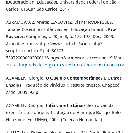
(Doutorado em Educação), Universidade Federal de São
Carlos, UFSCar, São Carlos, 2017.
ABRAMOWICZ, Anete; LEVCOVITZ, Diana; RODRIGUES,
Tatiane Cosentino. Infâncias em Educação Infantil.
Pro-
Posições
, Campinas, v. 20, n. 3, p. 179-197, Dec. 2009.
Available from <http://www.scielo.br/scielo.php?
script=sci_arttext&pid=S0103-
73072009000300012&lng=en&nrm=iso>. access on 19 Mar.
2017.
http://dx.doi.org/10.1590/S0103-73072009000300012
.
AGAMBEN, Giorgio.
O Que é o Contemporâneo? E Outros
Ensaios
. Tradução de Vinícius NicastroHonesco. Chapecó:
Argo, 2009. 92 p.
AGAMBEN, Giorgio.
Infância e história
- destruição da
experiência e origem. Tradução de Henrique Burigo. Belo
Horizonte: Ed. UFMG, 2005. (Coleção Humanitas).
ALLIEZ, Eric.
Deleuze
: filosofia virtual. São Paulo: Editora 34,