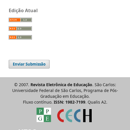
Edição Atual
Enviar Submissão
© 2007.
Revista Eletrônica de Educação
. São Carlos:
Universidade Federal de São Carlos, Programa de Pós-
Graduação em Educação.
Fluxo contínuo.
ISSN: 1982-7199
. Qualis A2.