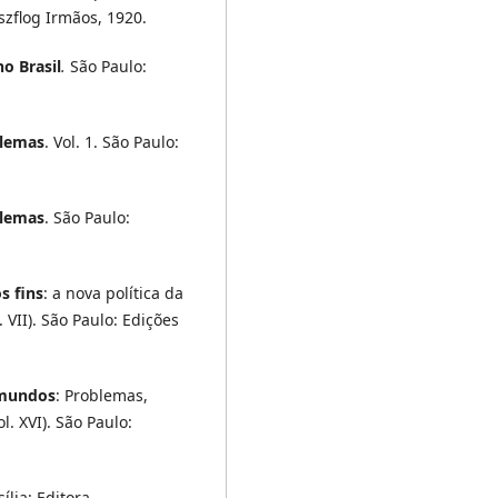
szflog Irmãos, 1920.
o Brasil
.
São Paulo:
blemas
. Vol. 1. São Paulo:
blemas
. São Paulo:
s fins
: a nova política da
 VII). São Paulo: Edições
 mundos
: Problemas,
. XVI). São Paulo:
ília: Editora