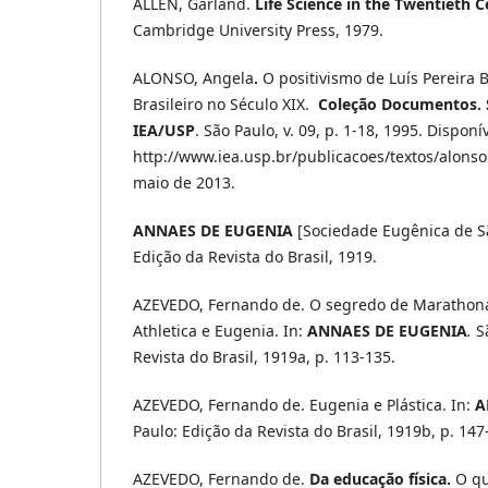
ALLEN, Garland.
Life Science in the Twentieth 
Cambridge University Press, 1979.
ALONSO, Angela
.
O positivismo de Luís Pereira 
Brasileiro no Século XIX.
Coleção Documentos. Sé
IEA/USP
. São Paulo, v. 09, p. 1-18, 1995. Dispon
http://www.iea.usp.br/publicacoes/textos/alonso
maio de 2013.
ANNAES DE EUGENIA
[Sociedade Eugênica de Sã
Edição da Revista do Brasil, 1919.
AZEVEDO, Fernando de. O segredo de Marathona
Athletica e Eugenia. In:
ANNAES DE EUGENIA
.
S
Revista do Brasil, 1919a, p. 113-135.
AZEVEDO, Fernando de. Eugenia e Plástica. In:
A
Paulo: Edição da Revista do Brasil, 1919b, p. 147
AZEVEDO, Fernando de.
Da educação física.
O qu