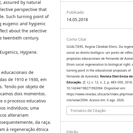
ht, assured by natural
selective perspective that
Publicado
e. Such turning point of
14.05.2018
g eugenic and hygienic
lect about the selective
he twentieth century.
Como Citar
GUALTIERI, Regina Cândida Ellero. Da regen
, Eugenics, Hygiene.
social ao direito biológico: um ponto de infle
propostas educacionais de Fernando de Azev
(From social regeneration to biological right: 
turning point in the educational proposals of
 educacionais de
Fernando de Azevedo).
Revista Eletrônica de
adas de 1910 e 1930, em
Educação
,
[S. l.]
, v. 12, n. 2, p. 483–500, 2018
s. Tendo por objeto de
10.14244/198271992094. Disponível em:
ificamos dois momentos.
https://www.reveduc.ufscar.br/index.php/reve
e o processo educativo
icle/view/2094. Acesso em: 6 ago. 2026.
 nos indivíduos; uma
Fomatos de Citação
icos alterariam
consequentemente, da raça.
iam à regeneração étnica
Edição