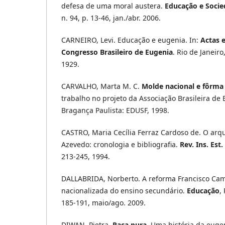
defesa de uma moral austera.
Educação e Soci
n. 94, p. 13-46, jan./abr. 2006.
CARNEIRO, Levi. Educação e eugenia. In:
Actas e
Congresso Brasileiro de Eugenia
. Rio de Janeiro
1929.
CARVALHO, Marta M. C.
Molde nacional e fôrma 
trabalho no projeto da Associação Brasileira de
Bragança Paulista: EDUSF, 1998.
CASTRO, Maria Cecília Ferraz Cardoso de. O arq
Azevedo: cronologia e bibliografia.
Rev. Ins. Est.
213-245, 1994.
DALLABRIDA, Norberto. A reforma Francisco Ca
nacionalizada do ensino secundário.
Educação
,
185-191, maio/ago. 2009.
DIWAN, Pietra.
Raça pura
. Uma história da euge