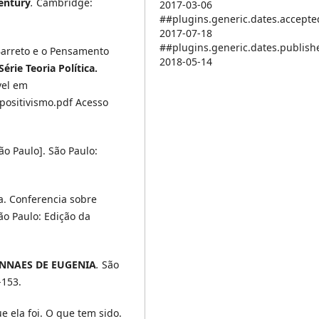
Century
.
Cambridge:
2017-03-06
##plugins.generic.dates.accept
2017-07-18
##plugins.generic.dates.publis
Barreto e o Pensamento
2018-05-14
rie Teoria Política.
ível em
positivismo.pdf Acesso
o Paulo]. São Paulo:
. Conferencia sobre
ão Paulo: Edição da
NNAES DE EUGENIA
.
São
-153.
e ela foi. O que tem sido.