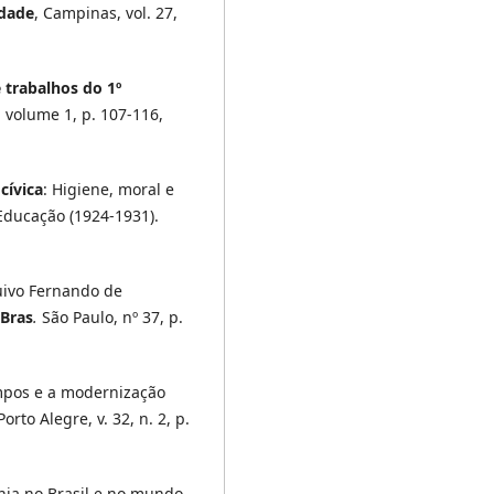
edade
, Campinas, vol. 27,
 trabalhos do 1º
, volume 1, p. 107-116,
cívica
: Higiene, moral e
 Educação (1924-1931).
uivo Fernando de
 Bras
.
São Paulo, nº 37, p.
mpos e a modernização
 Porto Alegre, v. 32, n. 2, p.
nia no Brasil e no mundo
.