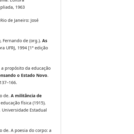
mpliada, 1963
.
Rio de Janeiro: José
 Fernando de (org.).
As
ora UFRJ, 1994 [1ª edição
 a propósito da educação
nsando o Estado Novo
.
 137–166.
o de.
A militância de
a educação física (1915).
, Universidade Estadual
 de. A poesia do corpo: a