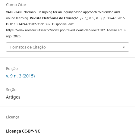
Como Citar
VAUGHAN, Norman. Designing for an inquiry based approach to blended and
online learning.
Revista Eletrônica de Educação
,
[S. l.]
, v. 9, n. 3, p. 30–47, 2015.
DOI: 10.14244/198271991382. Disponível em:
https://www.reveduc.ufscar.br/index.php/reveduc/article/view/1382. Acesso em: 8
ago. 2026.
Fomatos de Citação
Edição
v. 9 n. 3 (2015)
Seção
Artigos
Licença
Licença CC-BY-NC