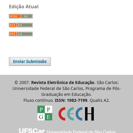
Edição Atual
Enviar Submissão
© 2007.
Revista Eletrônica de Educação
. São Carlos:
Universidade Federal de São Carlos, Programa de Pós-
Graduação em Educação.
Fluxo contínuo.
ISSN: 1982-7199
. Qualis A2.