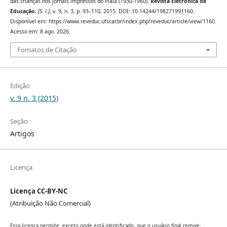
das crianças nos jornais impressos do Piauí (1930-1960).
Revista Eletrônica de
Educação
,
[S. l.]
, v. 9, n. 3, p. 93–110, 2015. DOI: 10.14244/198271991160.
Disponível em: https://www.reveduc.ufscar.br/index.php/reveduc/article/view/1160.
Acesso em: 8 ago. 2026.
Fomatos de Citação
Edição
v. 9 n. 3 (2015)
Seção
Artigos
Licença
Licença CC-BY-NC
(Atribuição Não Comercial)
Essa licença permite, exceto onde está identificado, que o usuário final remixe,