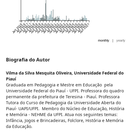
Jan 2016
Jul 2016
Jan 2017
Jul 2017
Jan 2018
Jul 2018
Jan 2019
Jul 2019
Jan 2020
Jul 2020
Jan 2021
Jul 2021
Jan 2022
Jul 2022
Jan 2023
Jul 2023
Jan 2024
Jul 2024
Jan 2025
Jul 2025
Jan 2026
Jul 2026
Jan 2027
|
monthly
yearly
Biografia do Autor
Vilma da Silva Mesquita Oliveira,
Universidade Federal do
Piauí
Graduada em Pedagogia e Mestre em Educação pela
Universidade Federal do Piauí - UFPI. Professora do quadro
permanente da prefeitura de Teresina - Piauí. Professora
Tutora do Curso de Pedagogia da Universidade Aberta do
Piauí- UAPI/UFPI. Membro do Núcleo de Educação, História
e Memória - NEHME da UFPI. Atua nos seguintes temas:
Infância, Jogos e Brincadeiras, Folclore, História e Memória
da Educação.