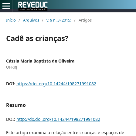
Início
/
Arquivos
/
v. 9 n. 3 (2015)
/
Artigos
Cadê as crianças?
Cássia Maria Baptista de Oliveira
UFRRJ
DOI:
https://doi.org/10.14244/198271991082
Resumo
DOI:
http://dx.doi.org/10.14244/198271991082
Este artigo examina a relação entre crianças e espaços de