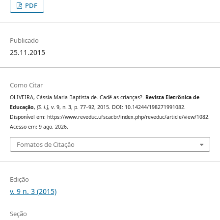
PDF
Publicado
25.11.2015
Como Citar
OLIVEIRA, Cássia Maria Baptista de. Cadê as crianças?.
Revista Eletrônica de
Educação
,
[S. l.]
, v. 9, n. 3, p. 77–92, 2015. DOI: 10.14244/198271991082.
Disponível em: https://www.reveduc.ufscar.br/index.php/reveduc/article/view/1082.
Acesso em: 9 ago. 2026.
Fomatos de Citação
Edição
v. 9 n. 3 (2015)
Seção