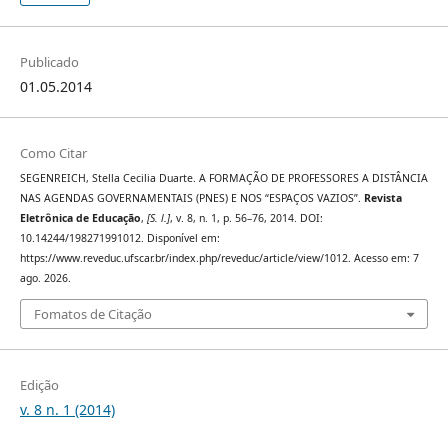
Publicado
01.05.2014
Como Citar
SEGENREICH, Stella Cecilia Duarte. A FORMAÇÃO DE PROFESSORES A DISTÂNCIA
NAS AGENDAS GOVERNAMENTAIS (PNES) E NOS “ESPAÇOS VAZIOS”.
Revista
Eletrônica de Educação
,
[S. l.]
, v. 8, n. 1, p. 56–76, 2014. DOI:
10.14244/198271991012. Disponível em:
https://www.reveduc.ufscar.br/index.php/reveduc/article/view/1012. Acesso em: 7
ago. 2026.
Fomatos de Citação
Edição
v. 8 n. 1 (2014)