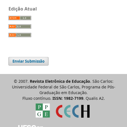
Edição Atual
Enviar Submissão
© 2007.
Revista Eletrônica de Educação
. São Carlos:
Universidade Federal de São Carlos, Programa de Pós-
Graduação em Educação.
Fluxo contínuo.
ISSN: 1982-7199
. Qualis A2.