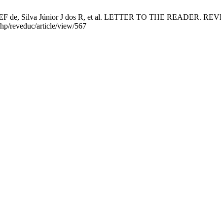
 de, Silva Júnior J dos R, et al. LETTER TO THE READER. REVEDUC
php/reveduc/article/view/567