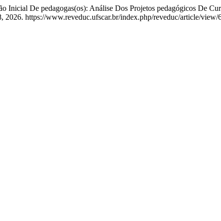
o Inicial De pedagogas(os): Análise Dos Projetos pedagógicos De Curs
, 2026. https://www.reveduc.ufscar.br/index.php/reveduc/article/view/