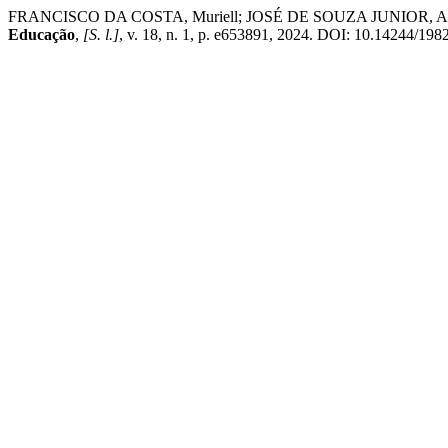
FRANCISCO DA COSTA, Muriell; JOSÉ DE SOUZA JUNIOR, Arlindo. E
Educação
,
[S. l.]
, v. 18, n. 1, p. e653891, 2024. DOI: 10.14244/198