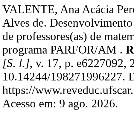
VALENTE, Ana Acácia Pere
Alves de. Desenvolvimento 
de professores(as) de matem
programa PARFOR/AM .
R
[S. l.]
, v. 17, p. e6227092,
10.14244/198271996227. D
https://www.reveduc.ufscar.
Acesso em: 9 ago. 2026.