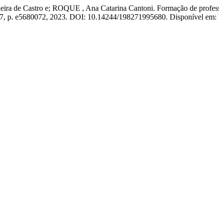
a de Castro e; ROQUE , Ana Catarina Cantoni. Formação de professo
 17, p. e5680072, 2023. DOI: 10.14244/198271995680. Disponível em: h