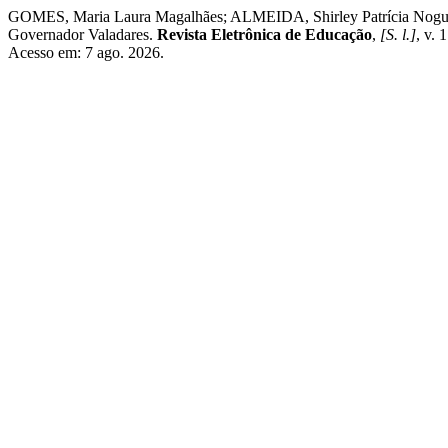
GOMES, Maria Laura Magalhães; ALMEIDA, Shirley Patrícia Nogueir
Governador Valadares.
Revista Eletrônica de Educação
,
[S. l.]
, v.
Acesso em: 7 ago. 2026.