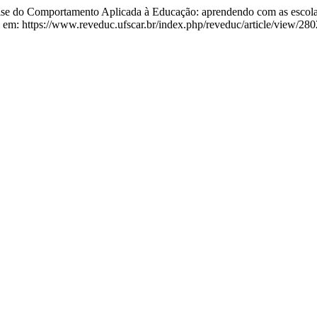
e do Comportamento Aplicada à Educação: aprendendo com as esco
m: https://www.reveduc.ufscar.br/index.php/reveduc/article/view/280