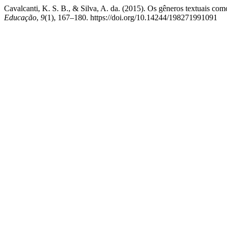
Cavalcanti, K. S. B., & Silva, A. da. (2015). Os gêneros textuais com
Educação
,
9
(1), 167–180. https://doi.org/10.14244/198271991091