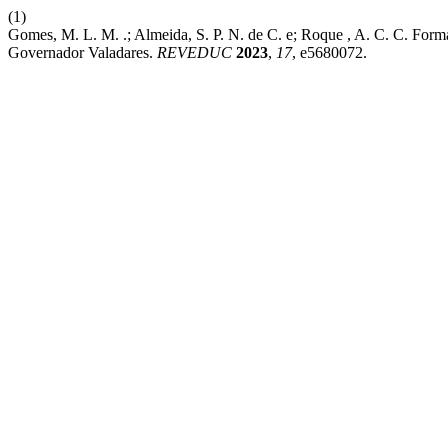
(1)
Gomes, M. L. M. .; Almeida, S. P. N. de C. e; Roque , A. C. C. Fo
Governador Valadares.
REVEDUC
2023
,
17
, e5680072.