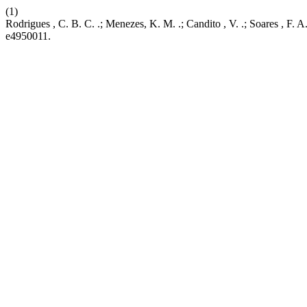
(1)
Rodrigues , C. B. C. .; Menezes, K. M. .; Candito , V. .; Soares , 
e4950011.