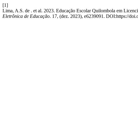
[1]
Lima, A.S. de . et al. 2023. Educação Escolar Quilombola em Licen
Eletrônica de Educação
. 17, (dez. 2023), e6239091. DOI:https://do