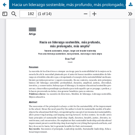
Hacia un liderazgo sostenible, más profundo, más prolongado, más amplio (Towards sustainable, deeper, longer and broader leadership)